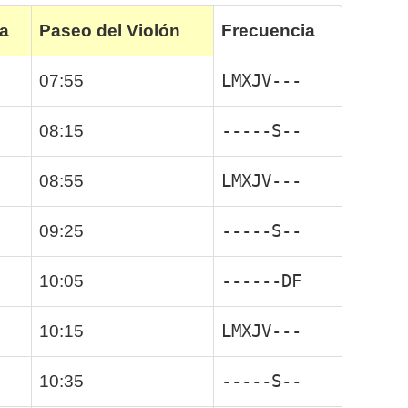
a
Paseo del Violón
Frecuencia
LMXJV---
07:55
-----S--
08:15
LMXJV---
08:55
-----S--
09:25
------DF
10:05
LMXJV---
10:15
-----S--
10:35