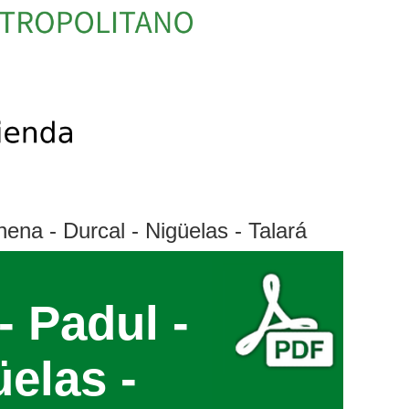
ena - Durcal - Nigüelas - Talará
- Padul -
elas -