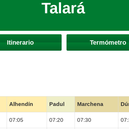
Talará
Itinerario
Termómetro
Alhendín
Padul
Marchena
Dú
07:05
07:20
07:30
07