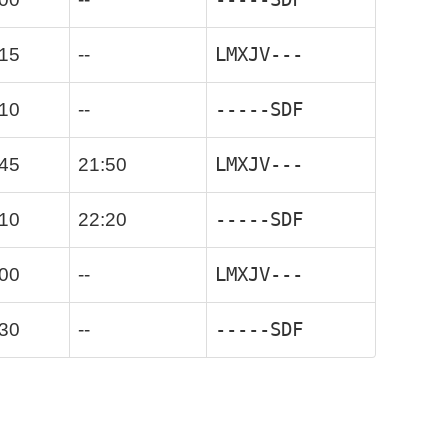
LMXJV---
:15
--
-----SDF
:10
--
LMXJV---
:45
21:50
-----SDF
:10
22:20
LMXJV---
:00
--
-----SDF
:30
--