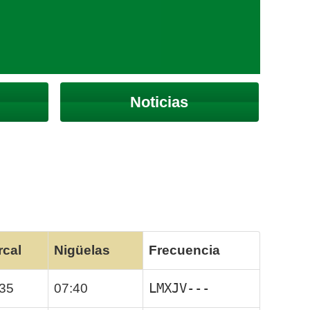
Noticias
rcal
Nigüelas
Frecuencia
LMXJV---
:35
07:40