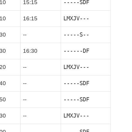
-----SDF
:10
15:15
LMXJV---
:10
16:15
-----S--
:30
--
------DF
:30
16:30
LMXJV---
:20
--
-----SDF
:40
--
-----SDF
:50
--
LMXJV---
:30
--
-----SDF
:00
--