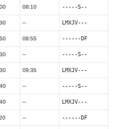
-----S--
:00
08:10
LMXJV---
:30
--
------DF
:50
08:55
-----S--
:30
--
LMXJV---
:30
09:35
-----S--
:40
--
LMXJV---
:40
--
------DF
20
--