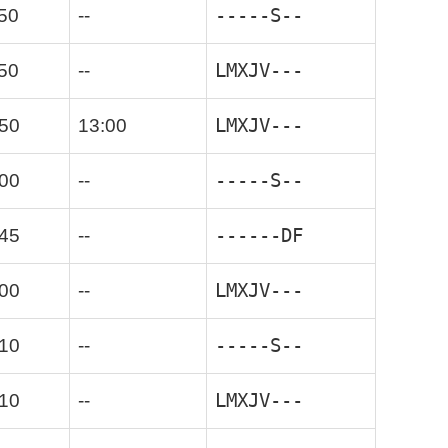
-----S--
50
--
LMXJV---
50
--
LMXJV---
:50
13:00
-----S--
:00
--
------DF
:45
--
LMXJV---
:00
--
-----S--
:10
--
LMXJV---
:10
--