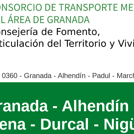
0360 - Granada - Alhendín - Padul - March
ranada - Alhendín 
na - Durcal - Nigü