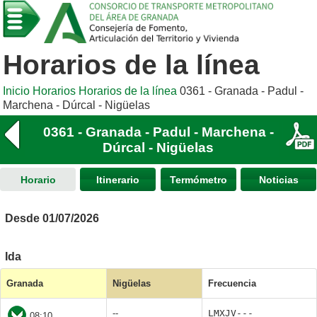
Horarios de la línea
Inicio
Horarios
Horarios de la línea
0361 - Granada - Padul -
Marchena - Dúrcal - Nigüelas
0361 - Granada - Padul - Marchena -
Dúrcal - Nigüelas
Horario
Itinerario
Termómetro
Noticias
Desde 01/07/2026
Ida
Granada
Nigüelas
Frecuencia
--
LMXJV---
08:10