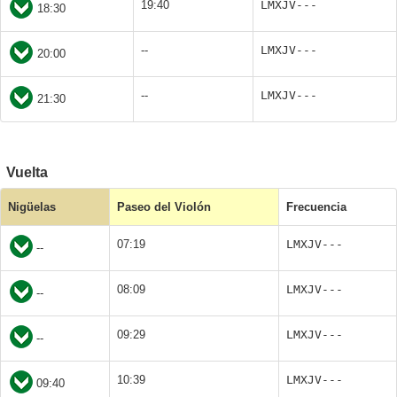
19:40
LMXJV---
18:30
--
LMXJV---
20:00
--
LMXJV---
21:30
Vuelta
Nigüelas
Paseo del Violón
Frecuencia
07:19
LMXJV---
--
08:09
LMXJV---
--
09:29
LMXJV---
--
10:39
LMXJV---
09:40