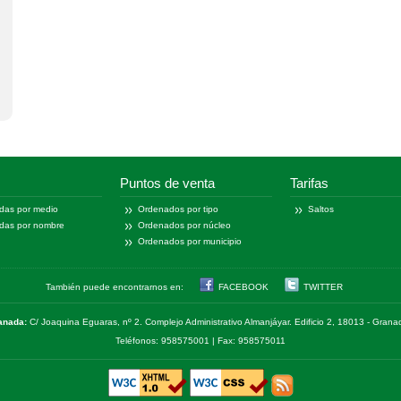
Puntos de venta
Tarifas
das por medio
Ordenados por tipo
Saltos
das por nombre
Ordenados por núcleo
Ordenados por municipio
También puede encontrarnos en:
FACEBOOK
TWITTER
anada:
C/ Joaquina Eguaras, nº 2. Complejo Administrativo Almanjáyar. Edificio 2, 18013 - Gran
Teléfonos: 958575001 | Fax: 958575011