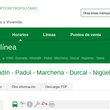
Horarios
Líneas
Puntos de venta
 línea
a
0360 - Granada - Alhendín - Padul - Marchena - Durcal - Nigüelas - Talará
dín - Padul - Marchena - Durcal - Nigüel
ro
Otra información
Descargar PDF