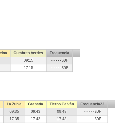
cina
Cumbres Verdes
Frecuencia
09:15
-----SDF
17:15
-----SDF
a
La Zubia
Granada
Tierno Galván
Frecuencia22
09:35
09:43
09:48
-----SDF
17:35
17:43
17:48
-----SDF