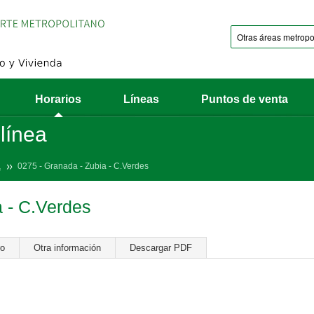
Horarios
Líneas
Puntos de venta
 línea
a
0275 - Granada - Zubia - C.Verdes
a - C.Verdes
ro
Otra información
Descargar PDF