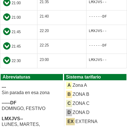
21:35
LMXJVS--
21:00
21:40
------DF
21:00
22:20
LMXJVS--
21:45
22:25
------DF
21:45
23:00
LMXJVS--
22:30
Abreviaturas
Sistema tarifario
A
Zona A
---
Sin parada en esa zona
B
ZONA B
------DF
C
ZONA C
DOMINGO, FESTIVO
D
ZONA D
LMXJVS--
EX
EXTERNA
LUNES, MARTES,