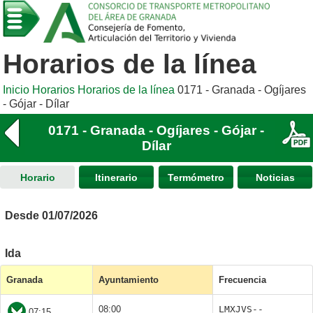
Horarios de la línea
Inicio
Horarios
Horarios de la línea
0171 - Granada - Ogíjares
- Gójar - Dílar
0171 - Granada - Ogíjares - Gójar -
Dílar
Horario
Itinerario
Termómetro
Noticias
Desde 01/07/2026
Ida
Granada
Ayuntamiento
Frecuencia
08:00
LMXJVS--
07:15