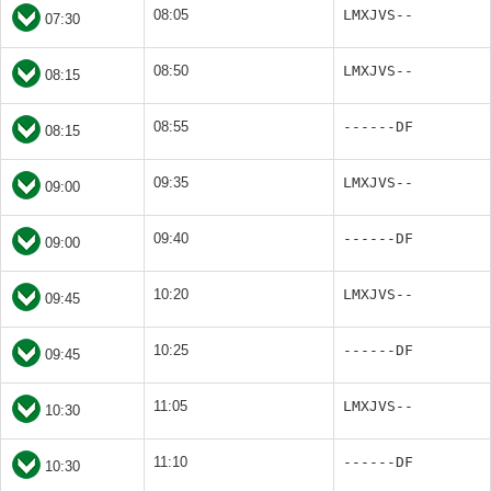
08:05
LMXJVS--
07:30
08:50
LMXJVS--
08:15
08:55
------DF
08:15
09:35
LMXJVS--
09:00
09:40
------DF
09:00
10:20
LMXJVS--
09:45
10:25
------DF
09:45
11:05
LMXJVS--
10:30
11:10
------DF
10:30