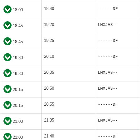
18:40
------DF
18:00
19:20
LMXJVS--
18:45
19:25
------DF
18:45
20:10
------DF
19:30
20:05
LMXJVS--
19:30
20:50
LMXJVS--
20:15
20:55
------DF
20:15
21:35
LMXJVS--
21:00
21:40
------DF
21:00