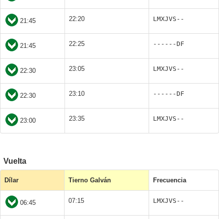
22:20
LMXJVS--
21:45
22:25
------DF
21:45
23:05
LMXJVS--
22:30
23:10
------DF
22:30
23:35
LMXJVS--
23:00
Vuelta
Dílar
Tierno Galván
Frecuencia
07:15
LMXJVS--
06:45