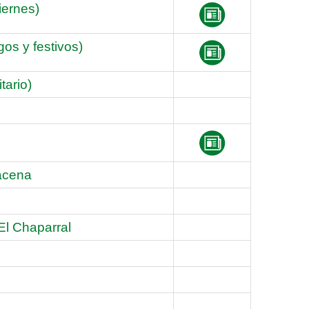
iernes)
os y festivos)
tario)
racena
 El Chaparral