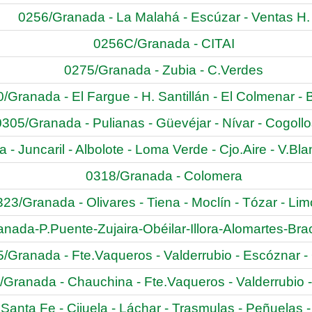
0256/Granada - La Malahá - Escúzar - Ventas H.
0256C/Granada - CITAI
0275/Granada - Zubia - C.Verdes
/Granada - El Fargue - H. Santillán - El Colmenar - 
0305/Granada - Pulianas - Güevéjar - Nívar - Cogollo
- Juncaril - Albolote - Loma Verde - Cjo.Aire - V.Bl
0318/Granada - Colomera
23/Granada - Olivares - Tiena - Moclín - Tózar - Li
nada-P.Puente-Zujaira-Obéilar-Illora-Alomartes-Br
/Granada - Fte.Vaqueros - Valderrubio - Escóznar - 
Granada - Chauchina - Fte.Vaqueros - Valderrubio -
anta Fe - Cijuela - Láchar - Trasmulas - Peñuelas - 