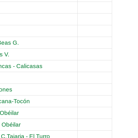
Beas G.
s V.
ancas - Calicasas
mones
acana-Tocón
Obéilar
 Obéilar
C.Tajarja - El Turro