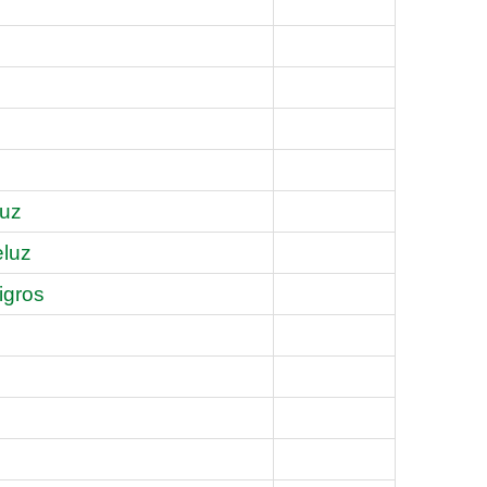
luz
eluz
igros