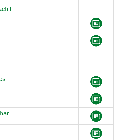
chil
os
char