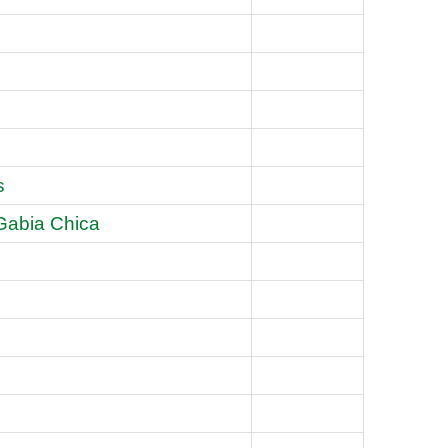
s
 Gabia Chica